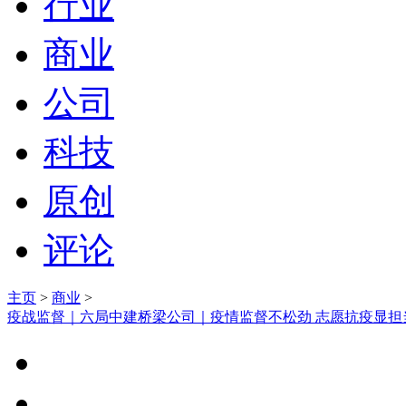
行业
商业
公司
科技
原创
评论
主页
>
商业
>
疫战监督｜六局中建桥梁公司｜疫情监督不松劲 志愿抗疫显担