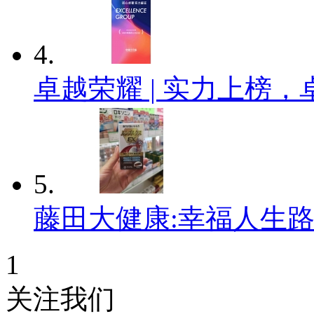
4.
卓越荣耀 | 实力上榜，
5.
藤田大健康:幸福人生
1
关注我们