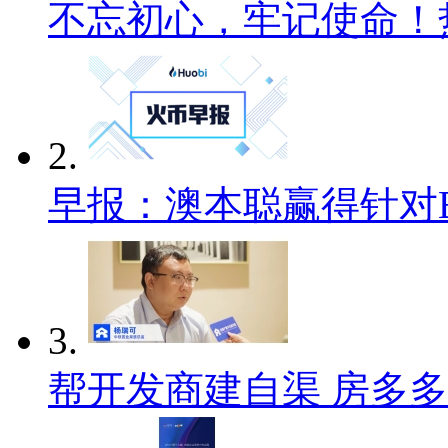
不忘初心，牢记使命！
2.
早报：澳本聪赢得针对
3.
帮开发商建自渠 房多