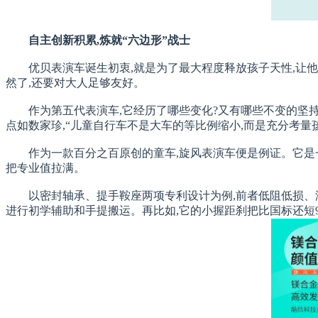
自主创新积累,炼就“六边形”战士
优贝表演车诞生初衷,就是为了最大程度释放孩子天性,让他
然了,还要对大人足够友好。
作为第五代表演车,它经历了哪些变化?又有哪些不变的坚持
点如数家珍,“儿童自行车不是大车的等比例缩小,而是充分考量
作为一款百分之百原创的童车,旋风表演车便是例证。它是
把专业值拉满。
以密封轴承、提手鞍座两项专利设计为例,前者低阻低损、
进行初学辅助和手提搬运。再比如,它的小握距刹把比国标还短