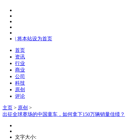
| 将本站设为首页
首页
资讯
行业
商业
公司
科技
原创
评论
主页
>
原创
>
出征全球赛场的中国童车，如何拿下150万辆销量佳绩？
文字大小: