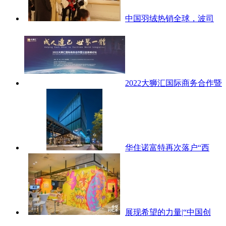
中国羽绒热销全球，波司
2022大狮汇国际商务合作暨
华住诺富特再次落户“西
展现希望的力量|“中国创