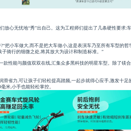
们放心无忧地“秀”出自己。这为工程师们提出了几条硬性要求:车
?“把小车做大,而不是把大车做小,这是表演车乃至所有车型的哲
孩子骑行的细微之处,将其放大为设计和制造标准。”
一款性能与颜值双双在线,汇集众多黑科技的明星车型。除了镁合金
润滑省力,可让孩子们轻松提高踏频,一起步就得心应手,激发十足
9毫米,小手也能轻松掌控。