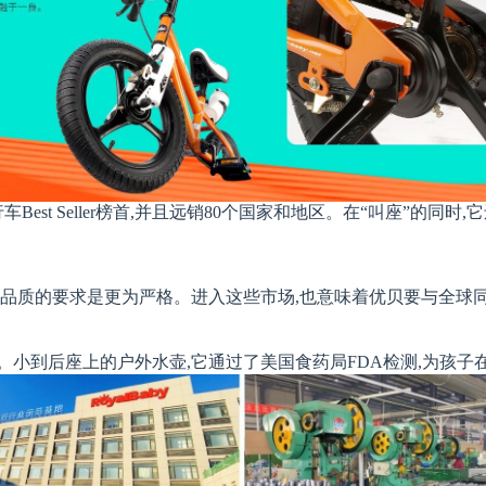
Best Seller榜首,并且远销80个国家和地区。在“叫座”的
对品质的要求是更为严格。进入这些市场,也意味着优贝要与全球
。小到后座上的户外水壶,它通过了美国食药局FDA检测,为孩子